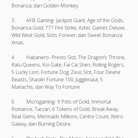
https://situsgacor.site/
Bonanza, dan Golden Monkey.
tisu4d
3. AFB Gaming- Jackpot Giant, Age of the Gods,
Bonanza Gold, 777 Fire Strike, Aztec Games Deluxe,
sawer4d
Wild West Gold, Slots Forever, dan Sweet Bonanza
Xmas.
tisu4d
neng4d
4. Habanero- Presto Slot, The Dragon’s Throne,
Ratu Queens, Koi Gate, Fai Cai Shen, Rolling Rogers,
poker88
5 Lucky Lion, Fortune Dog, Zeus Slot, Four Devine
Beasts, Shaolin Fortune 100, Jugglenaut, 5
Togel Resmi
Mariachis, dan Way To Fortune.
Rrtoto login
pptoto
5. Microgaming- 9 Pots of Gold, Immortal
Xxtoto login
Romance, Tarzan, 6 Tokens of Gold, Break Away,
Real Gems, Mermaids Millions, Centre Count, Retro
128sports
Galaxy, dan Burning Desire.
Ingatcuan