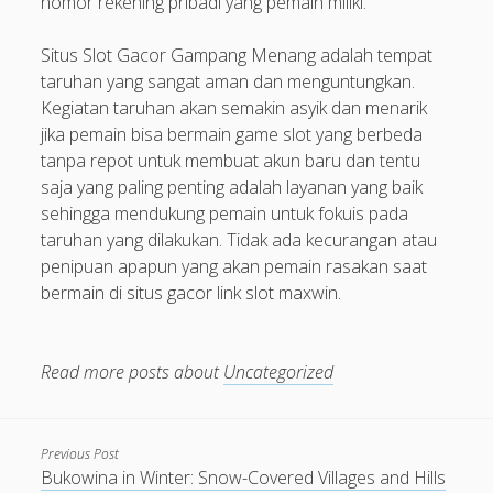
nomor rekening pribadi yang pemain miliki.
Rank Your Website ↑↑↑ Google Ranking With our SEO PBN
Situs Slot Gacor Gampang Menang adalah tempat
BACKLINKS Telegram: @backlinkp
taruhan yang sangat aman dan menguntungkan.
lsRJS↑↑↑Black Hat SEO backlinks, focusing on Black Hat
Kegiatan taruhan akan semakin asyik dan menarik
SEO, Google SEO fast ranking ↑↑↑ Telegram: @backlinkp
jika pemain bisa bermain game slot yang berbeda
tanpa repot untuk membuat akun baru dan tentu
orkay77
saja yang paling penting adalah layanan yang baik
sehingga mendukung pemain untuk fokuis pada
slot777
taruhan yang dilakukan. Tidak ada kecurangan atau
penipuan apapun yang akan pemain rasakan saat
yqxru↑↑↑Black Hat SEO backlinks, focusing on Black Hat
bermain di situs gacor link slot maxwin.
SEO, Google SEO fast ranking ↑↑↑ Telegram: @backlinkp
sOOdn↑↑↑Black Hat SEO backlinks, focusing on Black Hat
Read more posts about
Uncategorized
SEO, Google SEO fast ranking ↑↑↑ Telegram: @backlinkp
slot88
Previous Post
jempolhoki
Bukowina in Winter: Snow-Covered Villages and Hills