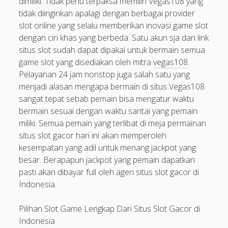
dimiliki. Tidak perlu terpaksa memilih Vegas108 yang
kaarinadoseo@gmail.com
on
Find the Current Harta11
tidak diinginkan apalagi dengan berbagai provider
Access Link Here
slot online yang selalu memberikan inovasi game slot
dengan ciri khas yang berbeda. Satu akun sja dari link
kaarinadoseo@gmail.com
on
Find the Current Harta11
situs slot sudah dapat dipakai untuk bermain semua
Access Link Here
game slot yang disediakan oleh mitra
vegas108
.
kaarinadoseo@gmail.com
on
Find the Current Harta11
Pelayanan 24 jam nonstop juga salah satu yang
Access Link Here
menjadi alasan mengapa bermain di situs Vegas108
sangat tepat sebab pemain bisa mengatur waktu
kaarinadoseo@gmail.com
on
Find the Current Harta11
bermain sesuai dengan waktu santai yang pemain
Access Link Here
miliki. Semua pemain yang terlibat di meja permainan
kaarinadoseo@gmail.com
on
Find the Current Harta11
situs slot gacor hari ini akan memperoleh
Access Link Here
kesempatan yang adil untuk menang jackpot yang
besar. Berapapun jackpot yang pemain dapatkan
kangtoto
pasti akan dibayar full oleh agen situs slot gacor di
Indonesia.
slot depo 5k
Pilihan Slot Game Lengkap Dari Situs Slot Gacor di
Hoki 88
Indonesia