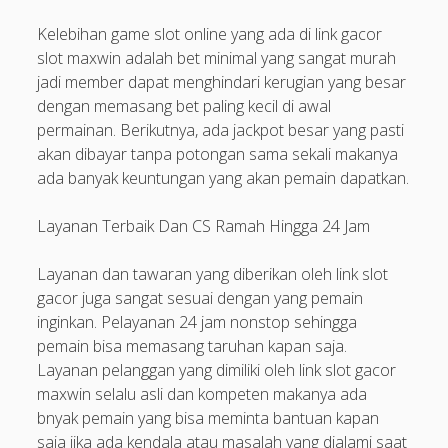
Kelebihan game slot online yang ada di link gacor
megawin138
slot maxwin adalah bet minimal yang sangat murah
Delta88
jadi member dapat menghindari kerugian yang besar
dengan memasang bet paling kecil di awal
slot888
permainan. Berikutnya, ada jackpot besar yang pasti
akan dibayar tanpa potongan sama sekali makanya
tauge88
ada banyak keuntungan yang akan pemain dapatkan.
ultraslot88
Layanan Terbaik Dan CS Ramah Hingga 24 Jam
BENUABET
Layanan dan tawaran yang diberikan oleh link slot
gacor juga sangat sesuai dengan yang pemain
tajir77
inginkan. Pelayanan 24 jam nonstop sehingga
Slot88
pemain bisa memasang taruhan kapan saja.
Layanan pelanggan yang dimiliki oleh link slot gacor
Rank Your Website ↑↑↑ Google Ranking With our SEO PBN
maxwin selalu asli dan kompeten makanya ada
BACKLINKS Telegram: @backlinkp
bnyak pemain yang bisa meminta bantuan kapan
saja jika ada kendala atau masalah yang dialami saat