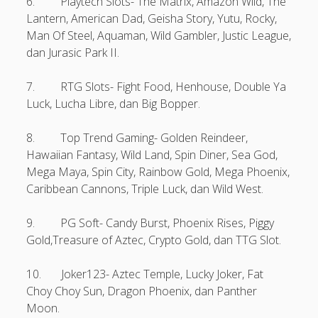
6. Playtech Slots- The Matrix, Amazon Wild, The
Deltaslot
Lantern, American Dad, Geisha Story, Yutu, Rocky,
Ingatcuan
Man Of Steel, Aquaman, Wild Gambler, Justic League,
dan Jurasic Park II.
hokiplay99
7. RTG Slots- Fight Food, Henhouse, Double Ya
hokiplay99
Luck, Lucha Libre, dan Big Bopper.
hokiplay99
8. Top Trend Gaming- Golden Reindeer,
Hawaiian Fantasy, Wild Land, Spin Diner, Sea God,
i2 malaysia slot
Mega Maya, Spin City, Rainbow Gold, Mega Phoenix,
vip5000
Caribbean Cannons, Triple Luck, dan Wild West.
rrtoto
9. PG Soft- Candy Burst, Phoenix Rises, Piggy
Gold,Treasure of Aztec, Crypto Gold, dan TTG Slot.
rrtoto
10. Joker123- Aztec Temple, Lucky Joker, Fat
xxtoto
Choy Choy Sun, Dragon Phoenix, dan Panther
Moon.
xxtoto