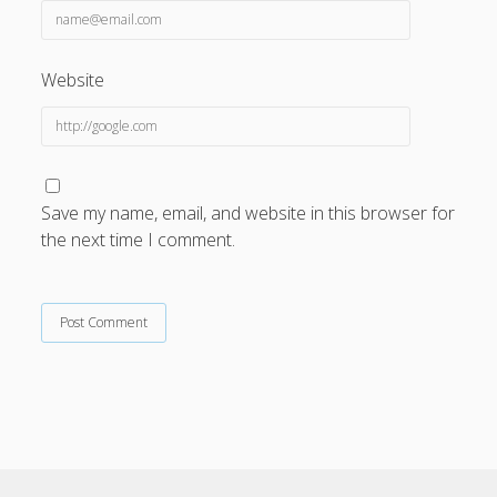
Deltaslot
Ingatcuan
Website
hokiplay99
hokiplay99
hokiplay99
Save my name, email, and website in this browser for
the next time I comment.
i2 malaysia slot
vip5000
rrtoto
rrtoto
xxtoto
xxtoto