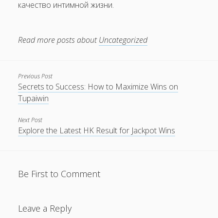
качество интимной жизни.
Delta88
sis4d
Read more posts about
Uncategorized
p>
sbobet
https://sbobet88.news/
Previous Post
Secrets to Success: How to Maximize Wins on
https://www.knickerlocker.com/
Tupaiwin
https://www.slotgacor.vegas/
Next Post
Explore the Latest HK Result for Jackpot Wins
https://slotgacor.pub/
http://situsslot.app/
Be First to Comment
https://slotresmi.asia
https://danaslot.casino
Leave a Reply