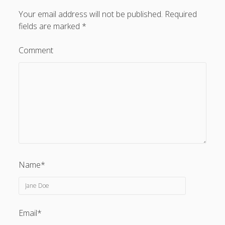
https://situsgacor.site/
Your email address will not be published.
Required
fields are marked
*
tisu4d
Comment
sawer4d
tisu4d
neng4d
poker88
Togel Resmi
Rrtoto login
pptoto
Name*
Xxtoto login
128sports
Ingatcuan
Email*